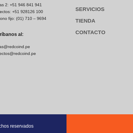
as 2: +51 946 841 941
SERVICIOS
ectos: +51 928126 100
fono fijo: (01) 710 – 9694
TIENDA
CONTACTO
ríbanos al:
as@redcoind.pe
ectos@redcoind.pe
chos reservados