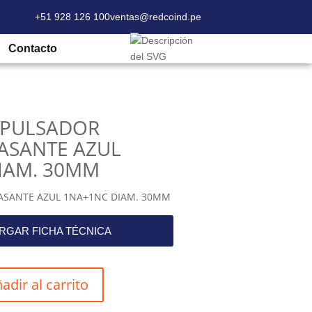
+51 928 126 100
ventas@redcoind.pe
A, PULSADOR PLASTICO RASANTE AZUL
Contacto
 PULSADOR
RASANTE AZUL
IAM. 30MM
ASANTE AZUL 1NA+1NC DIAM. 30MM
RGAR FICHA TÉCNICA
adir al carrito