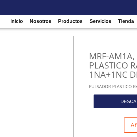
/
Componentes de Mando y Señalización
/
Pulsadores
/ MRF-AM1
Inicio
Nosotros
Productos
Servicios
Tienda
MRF-AM1A,
PLASTICO 
1NA+1NC D
PULSADOR PLASTICO R
DESCA
Añ