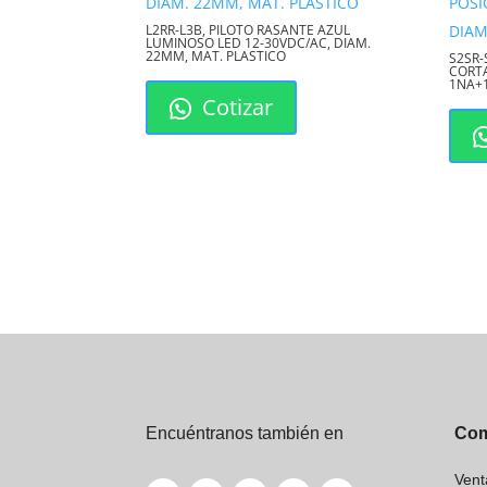
L2RR-L3B, PILOTO RASANTE AZUL
LUMINOSO LED 12-30VDC/AC, DIAM.
22MM, MAT. PLASTICO
S2SR-
CORTA
1NA+
Cotizar
Encuéntranos también en
Com
Vent