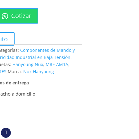
Cotizar
ito
ategorías:
Componentes de Mando y
tricidad Industrial en Baja Tensión
,
uetas:
Hanyoung Nux
,
MRF-AM1A
,
RES
Marca:
Nux Hanyoung
pos de entrega
acho a domicilio