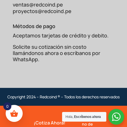
ventas@redcoind.pe
proyectos@redcoind.pe
Métodos de pago
Aceptamos tarjetas de crédito y debito.
Solicite su cotización sin costo
llamándonos ahora o escríbanos por
WhatsApp.
Copyright 2024 – Redcoind ® – Todos los derechos reservados
Rele Térmico
Característica
Fusibles
MT-32-0.82
0
Sí (tras
Hola,
Escríbenos ahora
Reutilizable
enfriarse y
No
¡Cotiza Ahora!
resetear)