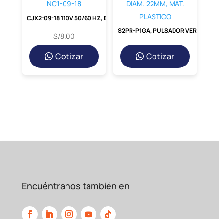
Su diseño compacto y su interfaz intuitiva
CJX2-09-18 110V 50/60 HZ, BOBINA 110VAC P/ NC1-09-18
facilitan su montaje en
el riel DIN y el ajuste
S2PR-P1GA, PULSADOR VERDE RASANTE, 1NA, DIAM. 22MM, MAT. PLASTICO
S/
8.00
preciso de la corriente de disparo mediante
su
tornillo de calibración.
Cotizar
Cotizar
Indicación Clara del Estado
Incorpora un indicador visual (bandera) que
señala claramente
cuando el relé se ha
disparado por una sobrecarga, agilizando
las labores de
diagnóstico y reinicio.
Comparativa: Relevador
Térmico vs. Fusibles
Encuéntranos también en