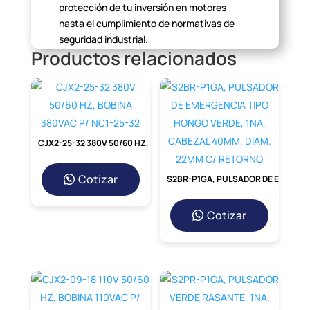
protección de tu
inversión en motores
hasta el cumplimiento de normativas de
seguridad
industrial.
Productos relacionados
Protección de Precisión para
Motores Sensibles
Su rango de ajuste fino (0.63A – 1A)
permite una calibración
exacta según las
especificaciones del motor, asegurando
CJX2-25-32 380V 50/60 HZ, BOBINA 380VAC P/ NC1-25-32
que solo se active
ante una verdadera
condición de sobrecarga, evitando paradas
innecesarias.
Cotizar
S2BR-P1GA, PULSADOR DE EMERGENCIA TIPO HONGO VERDE, 1NA, CABEZAL 40MM, DIAM. 22MM C/ RETORNO
Diseño Robusto y Confiable
Cotizar
Construido para entornos industriales
exigentes, el MT-32-0.82
ofrece una larga
vida útil y una estabilidad de
funcionamiento que minimiza
el
mantenimiento y los reemplazos.
Facilidad de Instalación y Ajuste