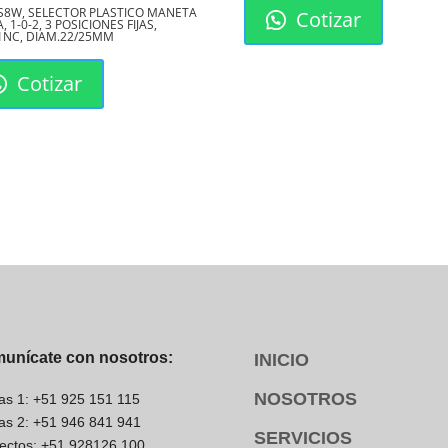
el Mini Relevador 8
S8W, SELECTOR PLASTICO MANETA
Cotizar
, 1-0-2, 3 POSICIONES FIJAS,
1NC, DIAM.22/25MM
 indispensable en una
Cotizar
utomatización industrial hasta
itados:
unícate con nosotros:
INICIO
NOSOTROS
as 1: +51 925 151 115
as 2: +51 946 841 941
SERVICIOS
ectos: +51 928126 100