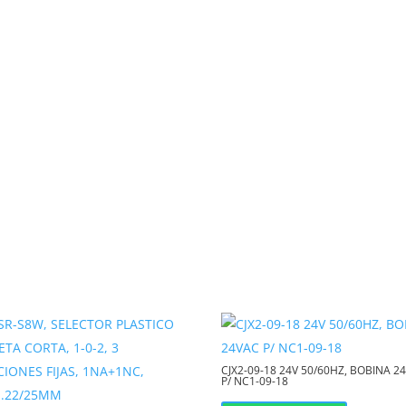
ntinua y sin fallos.
otege los contactos
ación.
tándar en la industria,
rds, bases de relevador o
o de control (bobina)
otegiendo componentes sensibles como
CJX2-09-18 24V 50/60HZ, BOBINA 2
P/ NC1-09-18