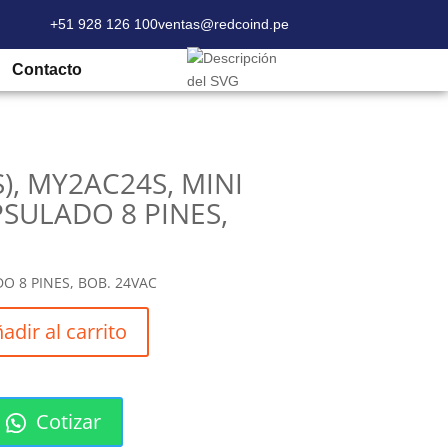
+51 928 126 100
ventas@redcoind.pe
(S), MY2AC24S, MINI RELE ENCAPSULADO 8
Contacto
S), MY2AC24S, MINI
SULADO 8 PINES,
C
O 8 PINES, BOB. 24VAC
adir al carrito
Cotizar