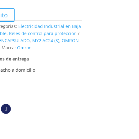
ito
tegorías:
Electricidad Industrial en Baja
ble
,
Relés de control para protección
 ENCAPSULADO
,
MY2 AC24 (S)
,
OMRON
Marca:
Omron
pos de entrega
acho a domicilio