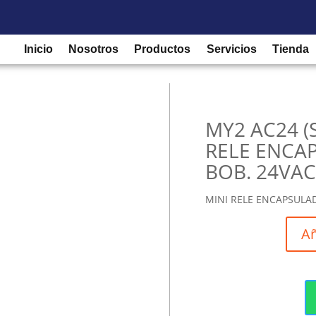
/
Relés de control para protección
/
Relé Enchufable
/ MY2 AC24 
Inicio
Nosotros
Productos
Servicios
Tienda
MY2 AC24 (
RELE ENCAP
BOB. 24VA
MINI RELE ENCAPSULAD
Añ