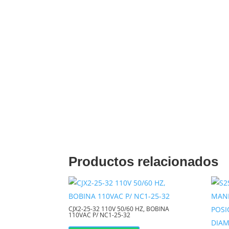
conmutación, asegura una operación co
Protección
Superior:
El encapsulado hermético pr
internos de la oxidación y la contamin
Fácil
Instalación:
Su diseño de 8 pines es es
facilitando su integración en protoboa
PCBs.
Productos relacionados
Seguridad
Eléctrica:
Aísla por completo el circuit
del circuito de carga (contactos), pr
CJX2-25-32 110V 50/60 HZ, BOBINA
PLCs y microcontroladores.
110VAC P/ NC1-25-32