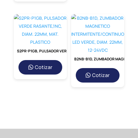
de climatización y en cualquier aplicación
que
requiera el aislamiento seguro entre un
circuito de control de bajo voltaje
(24VDC)
y un circuito de potencia de CA o CC.
Características Técnicas y
Especificaciones
S2PR-P1GB, PULSADOR VERDE RASANTE,1NC, DIAM. 22MM, MAT. PLASTICO
El MY2 DC24 (S) está construido para
B2NB-B1D, ZUMBADOR MAGNETICO INTERMITENTE/CONTINUO LED VERDE, DIAM. 22MM, 12-24VDC
ofrecer un rendimiento
robusto. Sus
Cotizar
contactos son capaces de conmutar
Cotizar
cargas significativas, y su
bobina de 24V
DC es estándar en la industria, lo que
simplifica la selección
de fuentes de
alimentación. La encapsulación asegura un
alto grado de
protección mecánica y
ambiental.
Ventajas Comparativas del
MY2 DC24 (S)