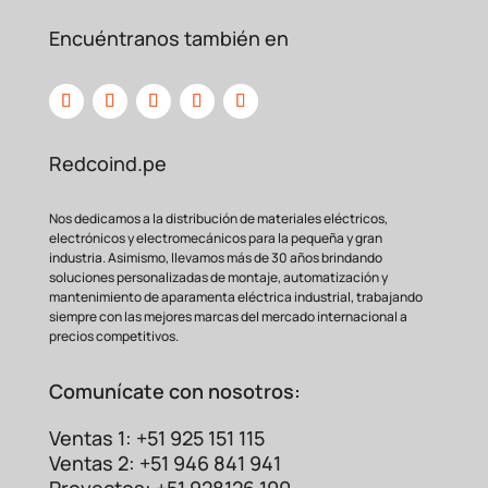
críticos, previniendo cortocircuitos y
corrosión. Esto
se traduce directamente en
Encuéntranos también en
una mayor seguridad para tus equipos y
una
reducción significativa de costos por
paradas no planificadas y
reparaciones.
Aplicaciones Principales
Redcoind.pe
del MY2N-CR AC110/120
La versatilidad de este relevador lo hace
Nos dedicamos a la distribución de materiales eléctricos,
indispensable en
sectores como la
electrónicos y electromecánicos para la pequeña y gran
automatización de maquinaria, el control
industria. Asimismo, llevamos más de 30 años brindando
de procesos,
sistemas de climatización
soluciones personalizadas de montaje, automatización y
mantenimiento de aparamenta eléctrica industrial, trabajando
(HVAC), y el manejo de iluminación
siempre con las mejores marcas del mercado internacional a
comercial. Es el
componente ideal para
precios competitivos.
interfaces entre PLCs y cargas de mayor
potencia como
motores, solenoides y
Comunícate con nosotros:
luces.
Ventas 1: +51 925 151 115
Comparativa: Relevador
Ventas 2: +51 946 841 941
Encapsulado vs. Relevador