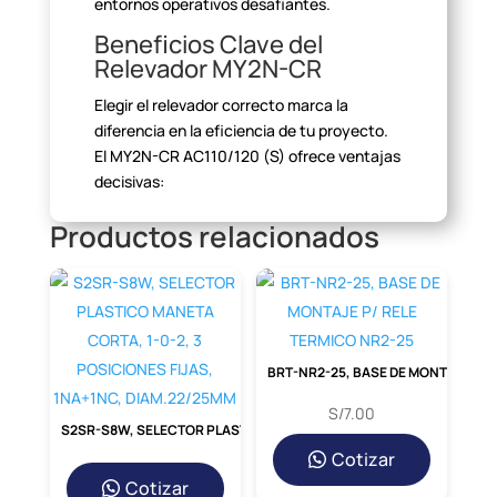
entornos operativos
desafiantes.
Beneficios Clave del
Relevador MY2N-CR
Elegir el relevador correcto marca la
diferencia en la eficiencia
de tu proyecto.
El MY2N-CR AC110/120 (S) ofrece ventajas
decisivas:
Productos relacionados
Alta
Confiabilidad:
Diseñado para
millones de ciclos de operación,
minimizando fallos y mantenimiento.
BRT-NR2-25, BASE DE MONTAJE P/ RELE TERMICO NR2-25
Diseño
Compacto:
Su tamaño mini
S/
7.00
permite ahorrar espacio valioso en
S2SR-S8W, SELECTOR PLASTICO MANETA CORTA, 1-0-2, 3 POSICIONES FIJAS, 1NA+1NC, DIAM.22/25MM
tableros de control y gabinetes
Cotizar
eléctricos.
Cotizar