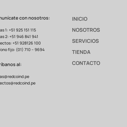
unícate con nosotros:
INICIO
NOSOTROS
as 1: +51 925 151 115
as 2: +51 946 841 941
SERVICIOS
ectos: +51 928126 100
fono fijo: (01) 710 – 9694
TIENDA
CONTACTO
ríbanos al:
as@redcoind.pe
ectos@redcoind.pe