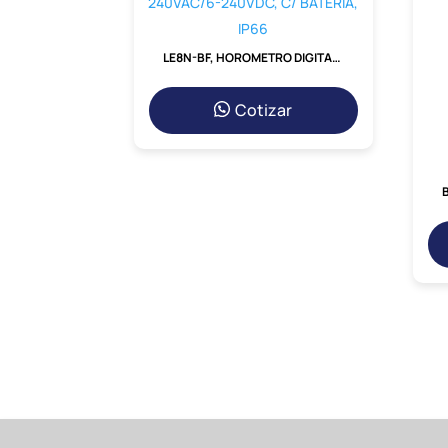
LE8N-BF, HOROMETRO DIGITAL 48X24MM, LCD 8DIG, IN: 24-240VAC/6-240VDC, C/ BATERIA, IP66
Cotizar