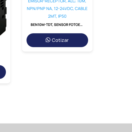
BEN10M-TDT, SENSOR FOTOELECTRICO TIPO BARRERA EMISOR-RECEPTOR, ALC. 10M, NPN/PNP NA, 12-24VDC, CABLE 2MT, IP50
Cotizar
, 100-240VAC