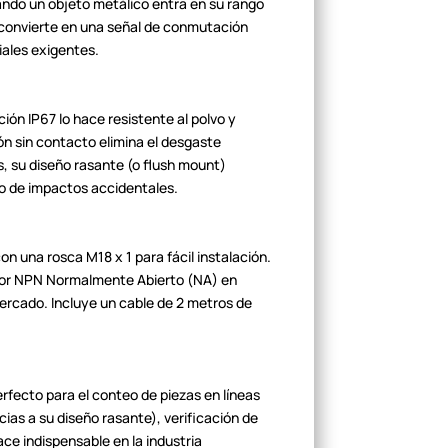
ndo un objeto metálico entra en su rango
 convierte en una señal de conmutación
iales exigentes.
ón IP67 lo hace resistente al
polvo y
n sin contacto elimina el
desgaste
 su diseño rasante (o flush
mount)
lo de impactos
accidentales.
on una rosca M18 x 1 para fácil
instalación.
istor NPN Normalmente
Abierto (NA) en
ercado. Incluye un cable de
2 metros de
rfecto para el conteo de piezas
en líneas
cias a su diseño rasante),
verificación de
ace indispensable en la
industria