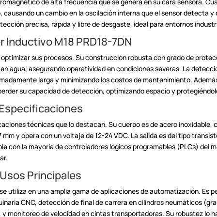
romagnético de alta frecuencia que se
genera en su cara sensora. Cua
 causando un cambio en la oscilación
interna que el sensor detecta y
tección precisa, rápida y libre de
desgaste, ideal para entornos industr
r Inductivo M18
PRD18-7DN
 optimizar sus procesos.
Su construcción robusta con grado de protecci
 en agua, asegurando
operatividad en condiciones severas. La detecció
remadamente larga y
minimizando los costos de mantenimiento. Además,
 perder su capacidad de
detección, optimizando espacio y protegiéndo
 Especificaciones
aciones técnicas que lo
destacan. Su cuerpo es de acero inoxidable, c
 7 mm y opera con un
voltaje de 12-24 VDC. La salida es del tipo trans
ble con la mayoría
de controladores lógicos programables (PLCs) del m
ar.
 Usos Principales
e utiliza en una amplia
gama de aplicaciones de automatización. Es pe
uinaria CNC, detección de
final de carrera en cilindros neumáticos (gra
, y monitoreo de
velocidad en cintas transportadoras. Su robustez lo h