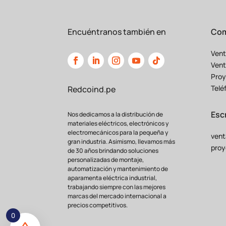
Encuéntranos también en
Com
Vent
Vent
Proy
Telé
Redcoind.pe
Esc
Nos dedicamos a la distribución de
materiales eléctricos, electrónicos y
electromecánicos para la pequeña y
vent
gran industria. Asimismo, llevamos más
proy
de 30 años brindando soluciones
personalizadas de montaje,
automatización y mantenimiento de
aparamenta eléctrica industrial,
trabajando siempre con las mejores
marcas del mercado internacional a
precios competitivos.
0