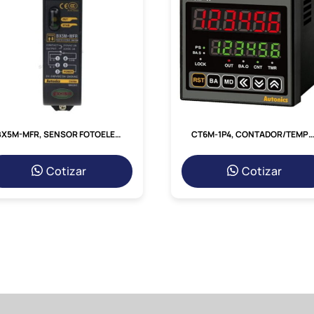
BX5M-MFR, SENSOR FOTOELECTRICO RETRO-REFLEX, ALC. 0.1-5M, SAL. RELE, 24-240 VAC/DC, CONEX. BLOQUE DE TERMINALES, IP66
CT6M-1P4, CONTADOR/TEMPORIZADOR DIGITAL 72X72MM, 6DIG, 1 PRESET
Cotizar
Cotizar