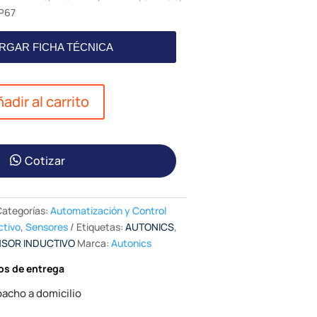
IP67
RGAR FICHA TÉCNICA
adir al carrito
Cotizar
Categorías:
Automatización y Control
ctivo
,
Sensores
Etiquetas:
AUTONICS
,
SOR INDUCTIVO
Marca:
Autonics
os de entrega
acho a domicilio