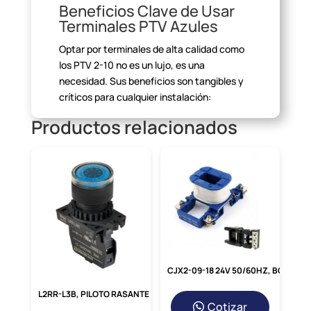
Beneficios Clave de Usar
Terminales PTV Azules
Optar por terminales de alta calidad como
los PTV 2-10 no es un
lujo, es una
necesidad. Sus beneficios son tangibles y
críticos para
cualquier instalación:
Productos relacionados
Máxima
Seguridad:
El aislante de nylon
evita contactos accidentales y
cortocircuitos.
Fácil
Identificación:
El código de color
azul permite una
identificación rápida del
calibre del cable.
CJX2-09-18 24V 50/60HZ, BOBINA 24VAC P/ NC1-09-18
L2RR-L3B, PILOTO RASANTE AZUL LUMINOSO LED 12-30VDC/AC, DIAM. 22MM, MAT. PLASTICO
Cotizar