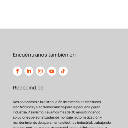
especializada para que realices tu compra
con
total confianza.
Aplicaciones Principales
del Terminal Pin Azul
Este tipo de terminal es extremadamente
versátil y se utiliza en
una gran variedad de
aplicaciones, tales como:
Encuéntranos también en
Conexiones en tableros de
control y
distribución.
Redcoind.pe
Instalaciones eléctricas
residenciales y
Nos dedicamos a la distribución de materiales eléctricos,
electrónicos y electromecánicos para la pequeña y gran
comerciales.
industria. Asimismo, llevamos más de 30 años brindando
soluciones personalizadas de montaje, automatización y
mantenimiento de aparamenta eléctrica industrial, trabajando
Automatización industrial
y paneles de
siempre con las mejores marcas del mercado internacional a