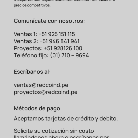
precios competitivos.
máquinas.
Comunícate con nosotros:
Reparación y
mantenimiento de equipos
electrónicos.
Ventas 1: +51 925 151 115
Ventas 2: +51 946 841 941
Comparativa: Terminal
Proyectos: +51 928126 100
Aislado vs. Terminal
Teléfono fijo: (01) 710 – 9694
Desnudo
Escríbanos al:
ventas@redcoind.pe
proyectos@redcoind.pe
Métodos de pago
Aceptamos tarjetas de crédito y debito.
Solicite su cotización sin costo
llamándonos ahora o escríbanos por