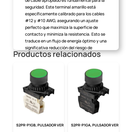
de cable apropiado
es fundamental para la
seguridad. Este terminal amarillo está
específicamente
calibrado para los cables
#12 y #10 AWG, asegurando un ajuste
perfecto que
maximiza la superficie de
contacto y minimiza la resistencia. Esto se
traduce
en un flujo de energía óptimo y una
significativa reducción del riesgo de
Productos relacionados
cortocircuitos.
Aplicaciones y Usos
Principales
La versatilidad del terminal ojal amarillo RV
5.5-4 lo hace
indispensable en una amplia
gama de aplicaciones. Desde instalaciones
residenciales y tableros de distribución,
hasta proyectos automotrices y en
el
sector de las telecomunicaciones. Su
construcción robusta lo hace ideal
para
S2PR-P1GB, PULSADOR VERDE RASANTE,1NC, DIAM. 22MM, MAT. PLASTICO
S2PR-P1GA, PULSADOR VERDE RASANTE, 1NA, DIAM. 22MM, MAT. PLASTICO
entornos exigentes donde la fiabilidad no