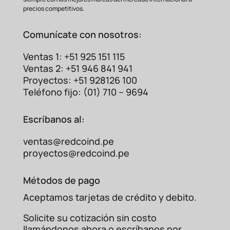
precios competitivos.
Comunícate con nosotros:
Ventas 1: +51 925 151 115
Ventas 2: +51 946 841 941
Proyectos: +51 928126 100
Teléfono fijo: (01) 710 – 9694
Escríbanos al:
ventas@redcoind.pe
proyectos@redcoind.pe
Métodos de pago
Aceptamos tarjetas de crédito y debito.
Terminal
Terminales
Solicite su cotización sin costo
Característica
Ojal RV
Genéricos
llamándonos ahora o escríbanos por