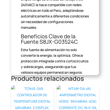
240VAC) la
hace compatible con redes
eléctricas en todo el Perú, adaptándose
automáticamente
a diferentes condiciones
sin necesidad de configuraciones
manuales.
Beneficios Clave de la
Fuente S8JX-G03524C
Esta fuente de alimentación no solo
convierte la energía; la
optimiza. Ofrece
protección integrada contra cortocircuitos
y sobrecargas,
asegurando que tus
valiosos equipos permanezcan seguros.
Productos relacionados
Además, su alta
eficiencia energética se
traduce en un menor consumo de
electricidad y una
generación de calor
reducida, lo que contribuye a un ambiente
de trabajo más
fresco y a ahorros en tus
facturas.