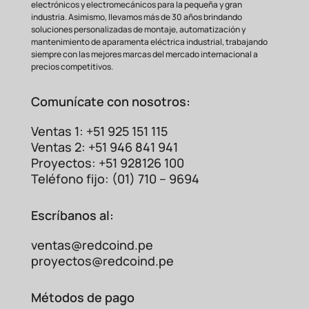
electrónicos y electromecánicos para la pequeña y gran
industria. Asimismo, llevamos más de 30 años brindando
soluciones personalizadas de montaje, automatización y
mantenimiento de aparamenta eléctrica industrial, trabajando
siempre con las mejores marcas del mercado internacional a
precios competitivos.
Comunícate con nosotros:
Ventas 1: +51 925 151 115
Ventas 2: +51 946 841 941
Proyectos: +51 928126 100
Teléfono fijo: (01) 710 – 9694
Escríbanos al:
ventas@redcoind.pe
Fuente
S8JX-
Fuentes
Característica
proyectos@redcoind.pe
G03524C
Convencionales
100-240VAC
Rango de
Rango Fijo (Ej.
(Amplio y
Métodos de pago
Entrada
220VAC)