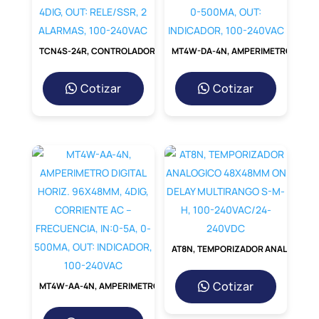
Aplicaciones y Usos
Ideales
TCN4S-24R, CONTROLADOR DE TEMPERATURA DIGITAL 48X48MM, 2 DISPLAY, 4DIG, OUT: RELE/SSR, 2 ALARMAS, 100-240VAC
MT4W-DA-4N, AMPERIMETRO DIGITAL HORIZ. 96X48MM, 4DIG, CORRIENTE DC, IN:0-5A, 0-500MA, OUT: INDICADOR, 100-240VAC
La versatilidad de la S8JX-G03524C la
convierte en la elección
ideal para sectores
como la automatización industrial, el
Cotizar
Cotizar
control de
procesos, la seguridad
electrónica y la robótica. Es perfecta para
alimentar
PLCs, sensores, actuadores, y
sistemas de iluminación LED de 24V,
proporcionando la estabilidad que estos
dispositivos críticos requieren.
Comparativa de Ventajas
AT8N, TEMPORIZADOR ANALOGICO 48X48MM ON DELAY MULTIRANGO S-M-H, 100-240VAC/24-240VDC
Cotizar
MT4W-AA-4N, AMPERIMETRO DIGITAL HORIZ. 96X48MM, 4DIG, CORRIENTE AC – FRECUENCIA, IN:0-5A, 0-500MA, OUT: INDICADOR, 100-240VAC