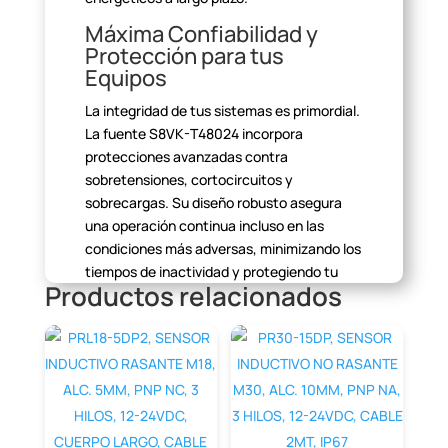
Máxima Confiabilidad y
Protección para tus
Equipos
La integridad de tus sistemas es primordial.
La fuente S8VK-T48024
incorpora
protecciones avanzadas contra
sobretensiones, cortocircuitos y
sobrecargas. Su diseño robusto asegura
una operación continua incluso en las
condiciones más adversas, minimizando los
tiempos de inactividad y
protegiendo tu
Productos relacionados
valiosa inversión en maquinaria.
Fácil Instalación y Ahorro
de Espacio
Diseñada para montaje en riel DIN, esta
fuente de alimentación se
integra de
manera perfecta y ordenada en cualquier