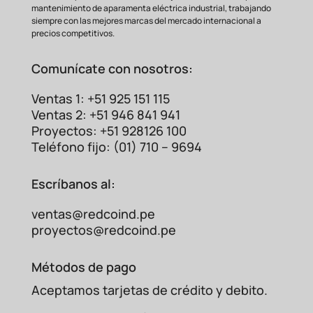
mantenimiento de aparamenta eléctrica industrial, trabajando
siempre con las mejores marcas del mercado internacional a
precios competitivos.
Comunícate con nosotros:
Ventas 1: +51 925 151 115
Ventas 2: +51 946 841 941
Proyectos: +51 928126 100
Teléfono fijo: (01) 710 – 9694
Escríbanos al:
ventas@redcoind.pe
Característica
Beneficio para tu
Negocio
proyectos@redcoind.pe
Entrada
Ideal para maquinaria
Trifásica
(380-
pesada y reduce la carga en
480VAC)
cada fase.
Métodos de pago
Potencia suficiente
para
Salida 24VDC
Aceptamos tarjetas de crédito y debito.
PLCs, sensores, actuadores
20A
(480W)
y sistemas de control.