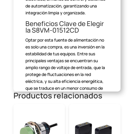
de
automatización, garantizando una
integración limpia y
organizada.
Beneficios Clave de Elegir
la S8VM-01512CD
Optar por esta fuente de alimentación no
es solo una compra, es
una inversión en la
estabilidad de tus equipos. Entre sus
principales
ventajas se encuentran su
amplio rango de voltaje de entrada, que la
protege
de fluctuaciones en la red
eléctrica, y su alta eficiencia energética,
que se
traduce en un menor consumo de
Productos relacionados
energía y una generación de calor reducida,
alargando su vida útil.
¿Por qué Usar una Fuente
de Alimentación para Riel
DIN?