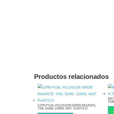
Beneficios Clave del Termi
Redcoind
Al adquirir este producto en
Redcoind.p
simple terminal, sino una solución integr
Productos relacionados
BRT
TER
S2PR-P1GA, PULSADOR VERDE RASANTE,
1NA, DIAM. 22MM, MAT. PLASTICO