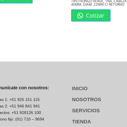
TIPO HONGO VERDE, 1NA, CABEZA
40MM, DIAM. 22MM C/ RETORNO
Cotizar
unícate con nosotros:
INICIO
NOSOTROS
as 1: +51 925 151 115
as 2: +51 946 841 941
SERVICIOS
ectos: +51 928126 100
fono fijo: (01) 710 – 9694
TIENDA