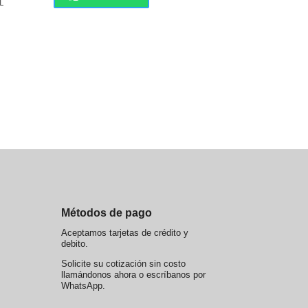
L
Métodos de pago
Aceptamos tarjetas de crédito y
debito.
Solicite su cotización sin costo
llamándonos ahora o escríbanos por
WhatsApp.