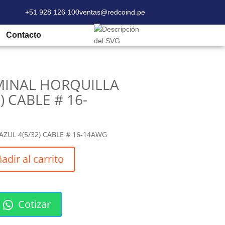
+51 928 126 100
ventas@redcoind.pe
RMINAL HORQUILLA AZUL 4(5/32) CABLE #
Contacto
RMINAL HORQUILLA
) CABLE # 16-
ZUL 4(5/32) CABLE # 16-14AWG
adir al carrito
Cotizar