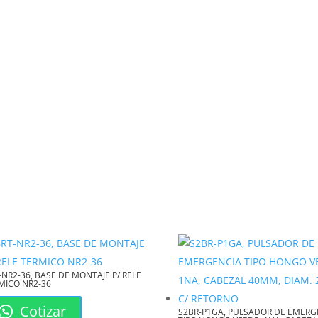
nal Horquilla Azul de
e
, no solo obtienes un
al de calidad.
-NR2-36, BASE DE MONTAJE P/ RELE
MICO NR2-36
Cotizar
S2BR-P1GA, PULSADOR DE EMERG