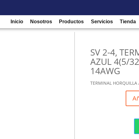
/
Accesorios para tableros industriales
/
Terminales
/ SV 2-4, TE
Inicio
Nosotros
Productos
Servicios
Tienda
SV 2-4, TE
AZUL 4(5/32
14AWG
TERMINAL HORQUILLA A
Añ