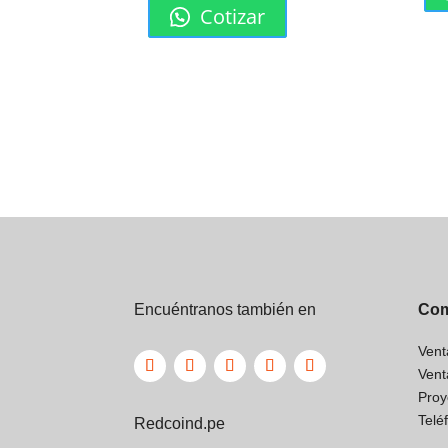
Cotizar
Encuéntranos también en
Com
Vent
Vent
Proy
Telé
Redcoind.pe
Beneficio
Descripción