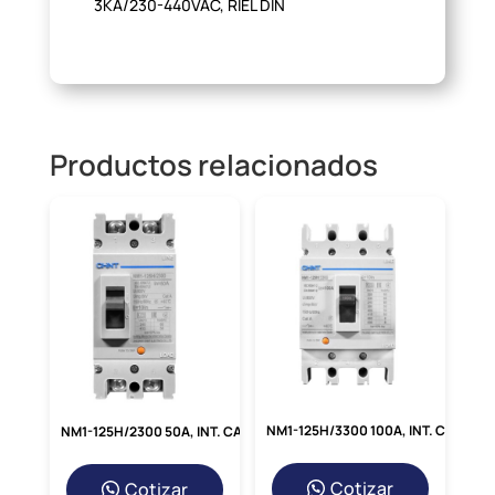
3KA/230-440VAC, RIEL DIN
Productos relacionados
NM1-125H/3300 100A, INT. CAJA MOLDEADA NM1 TRIF. FIJO 100A 415V/50KA
NM1-125H/2300 50A, INT. CAJA MOLDEADA NM1 MONOF. FIJO 50A 400V/50KA
Cotizar
Cotizar