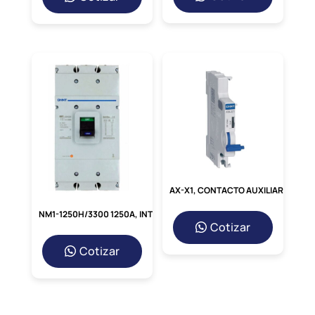
AX-X1, CONTACTO AUXILIAR LATERAL 1NA/1NC P/ INT. TERMOMAGNETICO NXB
NM1-1250H/3300 1250A, INT. CAJA MOLDEADA NM1 TRIF. FIJO 1250A 415V/65KA
Cotizar
Cotizar