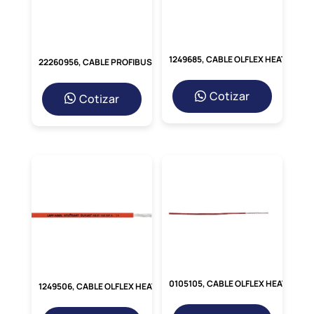
1249685, CABLE OLFLEX HEAT 180 SIF A 0,6/1KV 1X1.5MM2, CUBIERTA: SILICONA NARANJA, UL
22260956, CABLE PROFIBUS UNITRONIC BUS PB M12, 2MT, C/ CONECTOR ACODADO MACHO, 2 PINES, CUBIERTA PUR, LIBRE DE HALÓGENO
Cotizar
Cotizar
0105105, CABLE OLFLEX HEAT 260 SC, 16/19AWG, 300/500V, CUBIERTA: PTFE BLANCO
1249506, CABLE OLFLEX HEAT 180 SIF A 0,6/1KV 1X6MM2, CUBIERTA: SILICONA VERDE/AMARILLO, UL