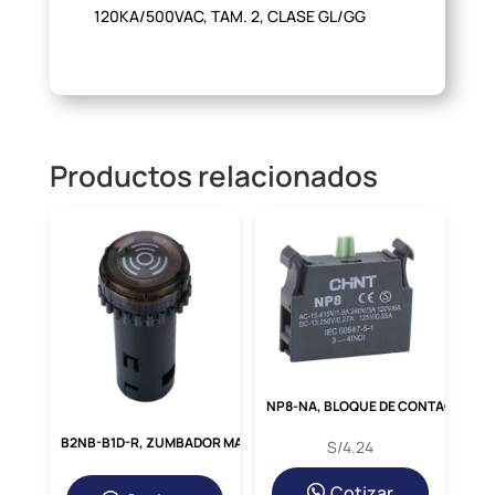
120KA/500VAC, TAM. 2, CLASE GL/GG
Productos relacionados
NP8-NA, BLOQUE DE CONTACTO NA, 240V/3A P/ PULSADOR NP8
B2NB-B1D-R, ZUMBADOR MAGNETICO INTERMITENTE/CONTINUO LED ROJO, DIAM. 22MM, 12-24VDC
S/
4.24
Cotizar