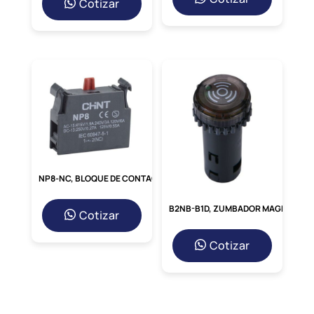
Cotizar
NP8-NC, BLOQUE DE CONTACTO NC, 240V/3A P/ PULSADOR NP8
B2NB-B1D, ZUMBADOR MAGNETICO INTERMITENTE/CONTINUO LED VERDE, DIAM. 22MM, 12-24VDC
Cotizar
Cotizar