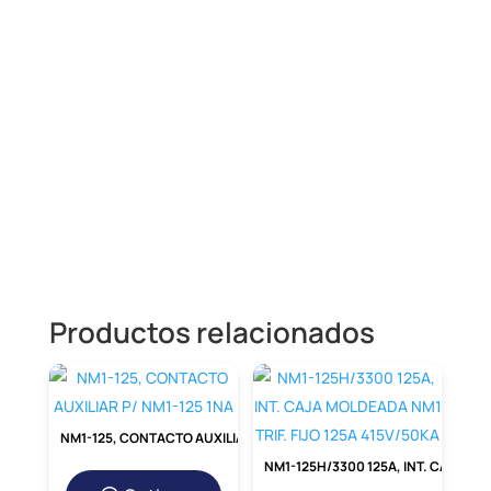
DWB160B20-3DX – INT. CAJA MOLDEADA
TRIF. FIJO 20A, 25KA/240VAC,
10KA/440VAC
Productos relacionados
NM1-125, CONTACTO AUXILIAR P/ NM1-125 1NA
NM1-125H/3300 125A, INT. CAJA MOLDEADA NM1 TRIF. FIJO 125A 415V/50KA