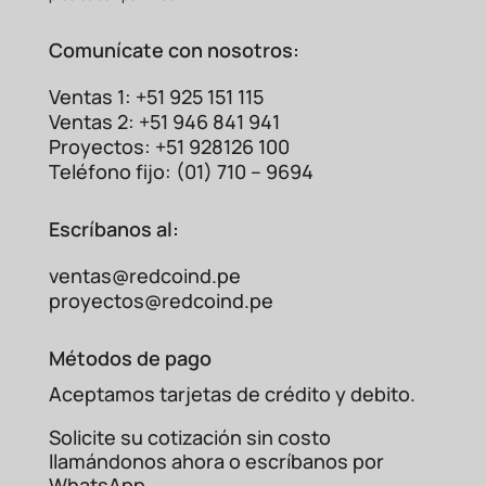
¿Este motor es compatible con mi
sistema eléctrico
existente?
Sí, gracias a
Comunícate con nosotros:
su diseño de doble voltaje (220/440VAC),
puede adaptarse a
diferentes
Ventas 1: +51 925 151 115
configuraciones eléctricas industriales.
Ventas 2: +51 946 841 941
Siempre recomendamos la
asesoría de un
Proyectos: +51 928126 100
técnico para la instalación.
Teléfono fijo: (01) 710 – 9694
¿Qué tipo de mantenimiento
requiere?
Escríbanos al:
El diseño TEFC y la construcción robusta
minimizan el mantenimiento. Se
ventas@redcoind.pe
recomiendan revisiones periódicas de
proyectos@redcoind.pe
lubricación y limpieza externa para
asegurar su máxima vida útil.
Métodos de pago
¿Ofrecen garantía en este
producto?
Por
Aceptamos tarjetas de crédito y debito.
supuesto. En Redcoind, todos nuestros
motores, incluido el modelo
11743005,
Solicite su cotización sin costo
cuentan con garantía del fabricante.
llamándonos ahora o escríbanos por
Contáctenos en
redcoind.pe
para conocer
WhatsApp.