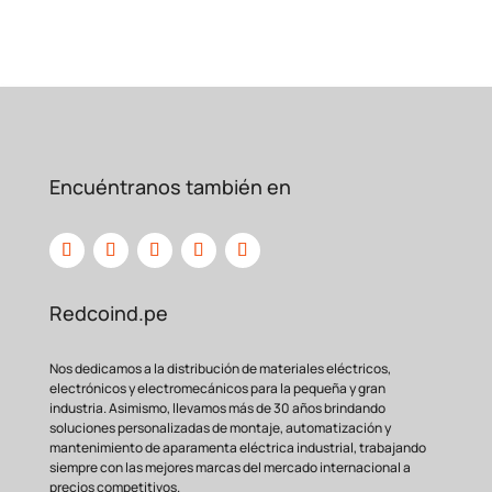
construcción. Es la
fuerza motriz perfecta
para impulsar sistemas de bombeo de
agua, bandas
transportadoras, molinos,
sierras y cualquier equipo que demande
potencia y
confiabilidad constantes.
Comparativa de Beneficios: Motor
Estándar vs. Motor W22
IE2
Encuéntranos también en
Motor
Motor W22 IE2
Característica
Estándar
40HP
Eficiencia
Baja a
Alta (IE2)
Energética
Media
Costo de
Alto
Reducido
Redcoind.pe
Operación
Durabilidad
Estándar
Superior
Nos dedicamos a la distribución de materiales eléctricos,
Moderado a
Nivel de Ruido
Bajo
electrónicos y electromecánicos para la pequeña y gran
Alto
industria. Asimismo, llevamos más de 30 años brindando
Retorno de
soluciones personalizadas de montaje, automatización y
Lento
Rápido
Inversión
mantenimiento de aparamenta eléctrica industrial, trabajando
Preguntas Frecuentes
siempre con las mejores marcas del mercado internacional a
precios competitivos.