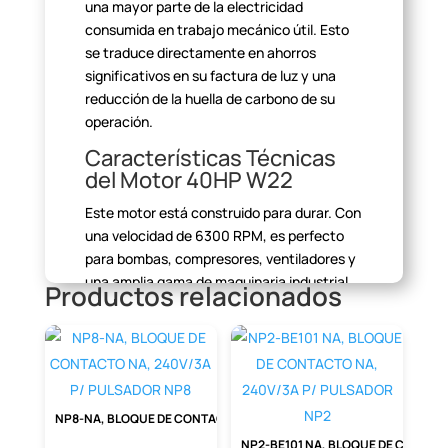
una mayor parte de la
electricidad
consumida en trabajo mecánico útil. Esto
se traduce directamente
en ahorros
significativos en su factura de luz y una
reducción de la huella
de carbono de su
operación.
Características Técnicas
del Motor 40HP W22
Este motor está construido para durar. Con
una velocidad de 6300 RPM,
es perfecto
para bombas, compresores, ventiladores y
una amplia gama de
maquinaria industrial.
Productos relacionados
Su diseño de 2 polos y 3 fases con doble
voltaje
(220/440VAC) a 60Hz ofrece una
flexibilidad de instalación incomparable. La
construcción robusta del frame 200M y el
sistema de enfriamiento IC411 – TEFC
(Totalmente Encerrado con Ventilación
NP8-NA, BLOQUE DE CONTACTO NA, 240V/3A P/ PULSADOR NP8
Externa) garantizan una operación
estable
NP2-BE101 NA, BLOQUE DE CONTACTO NA, 240V/3A P/ PULSADOR NP2