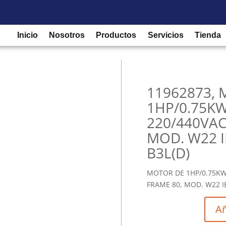
/
Motores eléctricos y accesorios
/
Motores
/ 11962873, MOTOR 
 IC411 – TEFC – B3L(D)
Inicio
Nosotros
Productos
Servicios
Tienda
11962873,
1HP/0.75KW,
220/440VAC
MOD. W22 IE
B3L(D)
MOTOR DE 1HP/0.75KW, 
FRAME 80, MOD. W22 IE2
Añ