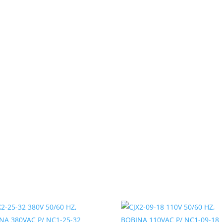
rable. Es ideal para una
cultura, minería, manufactura y tratamiento
hacen compatible con una gran variedad
 instalación y
ue Marcan la Diferencia
PM con una tensión dual de
lidad necesaria para adaptarse a
 clase de aislamiento F y el
eguran una operación confiable incluso
ética