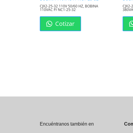
CJX2-25-32 110V 50/60 HZ, BOBINA
CJX2-
110VAC P/ NC1-25-32
380VA
Cotizar
Encuéntranos también en
Com