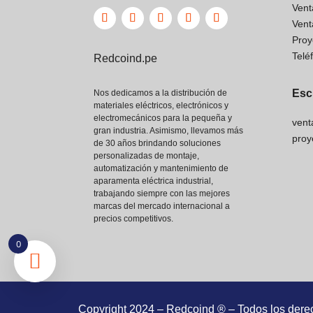
Vent
Vent
Proy
Telé
Redcoind.pe
Esc
Nos dedicamos a la distribución de
materiales eléctricos, electrónicos y
electromecánicos para la pequeña y
vent
gran industria. Asimismo, llevamos más
proy
de 30 años brindando soluciones
personalizadas de montaje,
automatización y mantenimiento de
aparamenta eléctrica industrial,
trabajando siempre con las mejores
marcas del mercado internacional a
precios competitivos.
Motor
Motor W22
0
Característica
Estándar
IE2
Clase de
IE1
IE2
Eficiencia
Pérdidas de
Copyright 2024 – Redcoind ® – Todos los dere