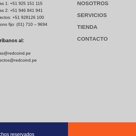
NOSOTROS
as 1: +51 925 151 115
as 2: +51 946 841 941
SERVICIOS
ectos: +51 928126 100
fono fijo: (01) 710 – 9694
TIENDA
CONTACTO
ríbanos al:
as@redcoind.pe
ectos@redcoind.pe
chos reservados