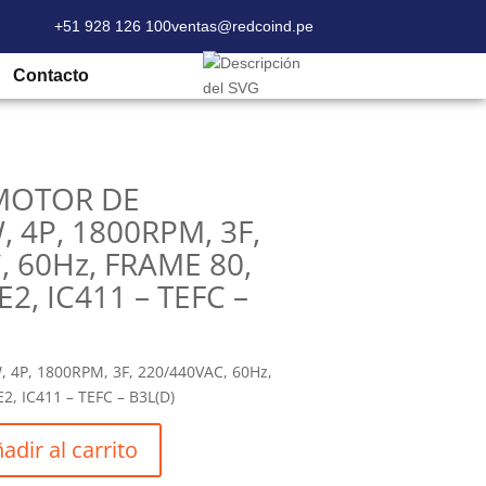
+51 928 126 100
ventas@redcoind.pe
DE 1HP/0.75KW, 4P, 1800RPM, 3F,
Contacto
 MOTOR DE
 4P, 1800RPM, 3F,
, 60Hz, FRAME 80,
2, IC411 – TEFC –
4P, 1800RPM, 3F, 220/440VAC, 60Hz,
, IC411 – TEFC – B3L(D)
adir al carrito