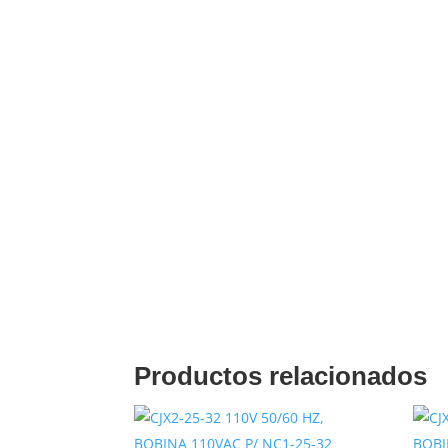
La versatilidad de este motor es incompa
multitud de sectores, incluyendo la agri
de agua. Su frame 80 y montaje B3L lo 
de maquinarias existentes, facilitando su
reemplazo.
Características Técnicas q
Este motor trifásico (3F) opera a 1800 R
220/440VAC y 60Hz, ofreciendo la flexibi
diferentes infraestructuras eléctricas. La
sistema de enfriamiento IC411 (TEFC) as
en ambientes desafiantes.
Comparativa de Eficiencia Energ
Productos relacionados