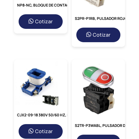
compatible con una inmensa variedad de
NP8-NC, BLOQUE DE CONTACTO NC, 240V/3A P/ PULSADOR NP8
aplicaciones
industriales estándar,
facilitando su instalación y
reemplazo.
S2PR-P1RB, PULSADOR ROJO RASANTE, 1NC, DIAM. 22MM, MAT. PLASTICO
Cotizar
La Importancia de la
Cotizar
Eficiencia Energética IE2
La clasificación de eficiencia IE2 no es solo
un sello; es un
compromiso con la
sostenibilidad y la economía. Este motor
está diseñado para
minimizar las pérdidas
de energía, lo que significa que convierte
más
electricidad en trabajo útil y menos en
calor desperdiciado, protegiendo tu
presupuesto operativo.
Diseño y Durabilidad
Inigualables
CJX2-09-18 380V 50/60 HZ, BOBINA 380VAC P/ NC1-09-18
Protegido bajo la norma IC411 – TEFC
S2TR-P3WABL, PULSADOR DOBLE PLASTICO ROJO(O) + VERDE(I) + LED BLANCO 110-220VAC, 1NA+1NC
Cotizar
(Totalmente Encerrado con
Ventilación
Externa), el motor está blindado contra