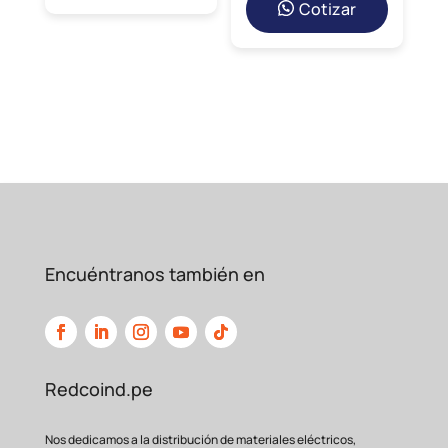
Cotizar
polvo, humedad y
ambientes adversos. Su
construcción robusta asegura una
operación continua y
fiable incluso en las
condiciones más desafiantes.
Encuéntranos también en
Redcoind.pe
Nos dedicamos a la distribución de materiales eléctricos,