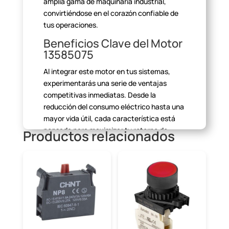
amplia gama de maquinaria industrial,
convirtiéndose en el
corazón confiable de
tus operaciones.
Beneficios Clave del Motor
13585075
Al integrar este motor en tus sistemas,
experimentarás una serie
de ventajas
competitivas inmediatas. Desde la
reducción del consumo eléctrico
hasta una
mayor vida útil, cada característica está
pensada para maximizar tu
retorno de
Productos relacionados
inversión.
Especificaciones Técnicas
y Aplicaciones
Con una potencia de 4HP (3KW), 6 polos y
una velocidad de 1200
RPM, este motor
trifásico es versátil y potente. Su frame
L112M y montaje
B3L(D) lo hacen