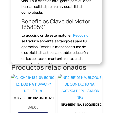
vida. Es la elección inteligente para quienes
buscan
calidad premium y durabilidad
comprobada.
Beneficios Clave del Motor
13589591
La adquisición de este motor en
Redcoind
se traduce en ventajas
tangibles para tu
operación. Desde un menor consumo de
electricidad hasta una
notable reducción
en los costos de mantenimiento, cada
característica está
orientada a optimizar
Productos relacionados
tu inversión.
CJX2-09-18 110V 50/60 HZ, BOBINA 110VAC P/ NC1-09-18
NP2-BE101 NA, BLOQUE DE CONTACTO NA, 240V/3A P/ PULSADOR NP2
S/
8.00