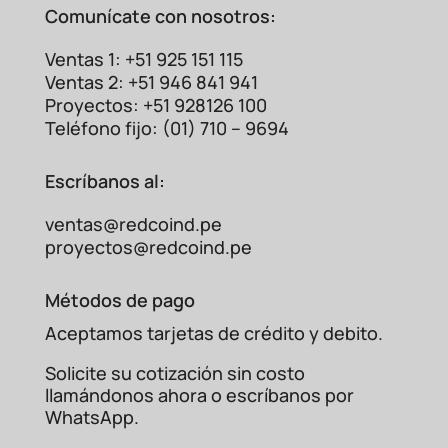
sin
necesidad de
Comunícate con nosotros:
adaptadores complejos.
Enfriamiento
Protección superior
contra
Ventas 1: +51 925 151 115
TEFC
polvo y humedad,
Ventas 2: +51 946 841 941
(Totalmente
asegurando un rendimiento
Proyectos: +51 928126 100
Encerrado con
estable incluso en
Teléfono fijo: (01) 710 – 9694
Ventilación)
condiciones adversas.
Aplicaciones Industriales
Escríbanos al:
Ideales
ventas@redcoind.pe
Gracias a su potencia de 4HP (3KW) y su
proyectos@redcoind.pe
velocidad de 1800 RPM,
este motor es
extremadamente versátil. Es perfecto para
accionar una amplia
gama de maquinaria,
Métodos de pago
incluyendo bombas centrífugas,
Aceptamos tarjetas de crédito y debito.
compresores, ventiladores
industriales,
transportadores y equipos de
Solicite su cotización sin costo
procesamiento. Su confiabilidad lo
llamándonos ahora o escríbanos por
convierte en el corazón de sistemas
WhatsApp.
críticos donde la parada no es una
opción.