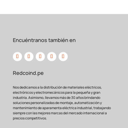
Encuéntranos también en
Característica
Beneficio para tu
Negocio
Reduce el consumo de
Alta Eficiencia
energía, lo que disminuye
Energética
los costos de electricidad y
(IE2)
mejora tu
rentabilidad.
Redcoind.pe
Mayor vida útil y
Construcción
resistencia, ideal para
Nos dedicamos a la distribución de materiales eléctricos,
Robustecida
entornos industriales
electrónicos y electromecánicos para la pequeña y gran
(Frame 100L)
exigentes con menos
industria. Asimismo, llevamos más de 30 años brindando
soluciones personalizadas de montaje, automatización y
paradas por
fallas.
mantenimiento de aparamenta eléctrica industrial, trabajando
Versatilidad de
instalación,
siempre con las mejores marcas del mercado internacional a
compatible con diferentes
precios competitivos.
Doble Voltaje
infraestructuras eléctricas
(220/440VAC)