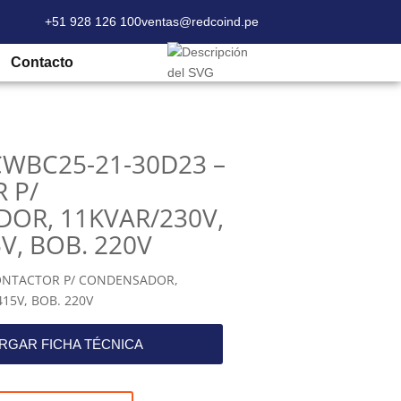
+51 928 126 100
ventas@redcoind.pe
30D23 – CONTACTOR P/ CONDENSADOR,
Contacto
CWBC25-21-30D23 –
 P/
OR, 11KVAR/230V,
V, BOB. 220V
CONTACTOR P/ CONDENSADOR,
15V, BOB. 220V
RGAR FICHA TÉCNICA