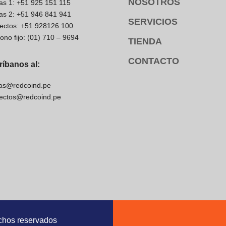
NOSOTROS
as 1: +51 925 151 115
as 2: +51 946 841 941
SERVICIOS
ectos: +51 928126 100
fono fijo: (01) 710 – 9694
TIENDA
CONTACTO
ríbanos al:
as@redcoind.pe
ectos@redcoind.pe
chos reservados