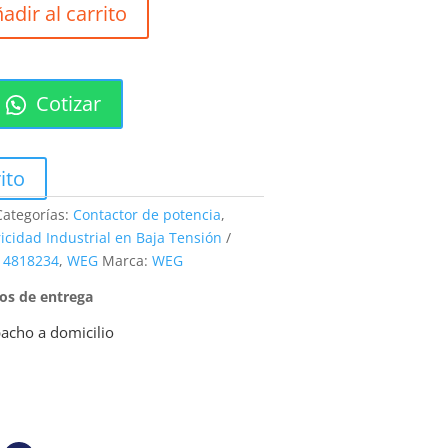
adir al carrito
Cotizar
ito
Categorías:
Contactor de potencia
,
ricidad Industrial en Baja Tensión
14818234
,
WEG
Marca:
WEG
pos de entrega
acho a domicilio