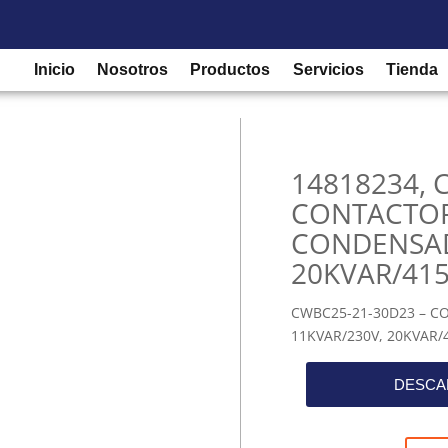
/
Contactores
/
Contactor de potencia
/ 14818234, CWBC25-21-
Inicio
Nosotros
Productos
Servicios
Tienda
14818234, 
CONTACTOR
CONDENSAD
20KVAR/415
CWBC25-21-30D23 – 
11KVAR/230V, 20KVAR/4
DESCA