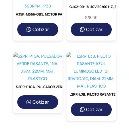
CJX2-09-18 110V 50/60 HZ, BOBINA 110VAC P/ NC1-09-18
A35K-M566-GB5, MOTOR PASO A PASO DE 5 FASES 1.4A/FASE, 0-360RPM, IP30
S/
8.00
Cotizar
Cotizar
S2PR-P1GA, PULSADOR VERDE RASANTE, 1NA, DIAM. 22MM, MAT. PLASTICO
L2RR-L3B, PILOTO RASANTE AZUL LUMINOSO LED 12-30VDC/AC, DIAM. 22MM, MAT. PLASTICO
Cotizar
Cotizar