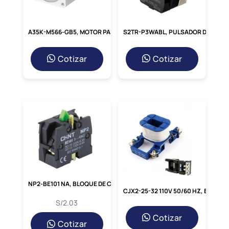
A35K-M566-GB5, MOTOR PASO A PASO DE 5 FASES 1.4A/FASE, 0-360RPM, IP30
S2TR-P3WABL, PULSADOR DOBLE PLASTICO ROJO(O) + VERDE(I) + LED BLANCO 110-220VAC, 1NA+1NC
Cotizar
Cotizar
NP2-BE101 NA, BLOQUE DE CONTACTO NA, 240V/3A P/ PULSADOR NP2
CJX2-25-32 110V 50/60 HZ, BOBINA 110VAC P/ NC1-25-32
S/
2.03
Cotizar
Cotizar