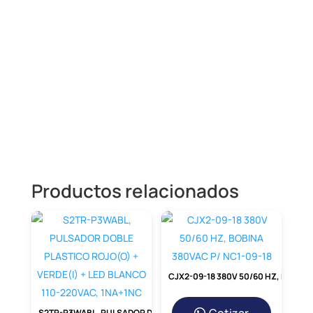
Descripción
CWB95-11-30E04 – CONTACTOR 95A,
1NA+1NC, BOB. 24-60VAC/DC
Productos relacionados
CJX2-09-18 380V 50/60 HZ, BOBINA 380VAC P/ NC1-09-18
S2TR-P3WABL, PULSADOR DOBLE PLASTICO ROJO(O) + VERDE(I) + LED BLANCO 110-220VAC, 1NA+1NC