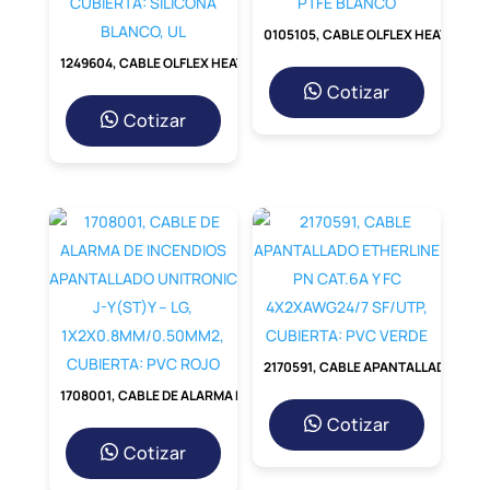
0105105, CABLE OLFLEX HEAT 260 SC, 16/19AWG, 300/500V, CUBIERTA: PTFE BLANCO
1249604, CABLE OLFLEX HEAT 180 SIF A 0,6/1KV 1X1MM2, CUBIERTA: SILICONA BLANCO, UL
Cotizar
Cotizar
2170591, CABLE APANTALLADO ETHERLINE PN CAT.6A Y FC 4X2XAWG24/7 SF/UTP, CUBIERTA: PVC VERDE
1708001, CABLE DE ALARMA DE INCENDIOS APANTALLADO UNITRONIC J-Y(ST)Y – LG, 1X2X0.8MM/0.50MM2, CUBIERTA: PVC ROJO
Cotizar
Cotizar