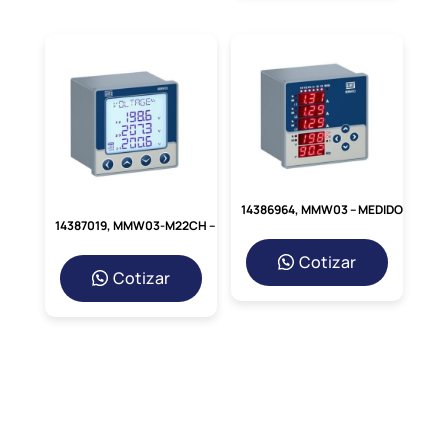
14386964, MMW03 – MEDIDOR DE ENERGIA 96X96X80MM, FREC. 45-65HZ, VOLT. 10-500V, AMP. 0.01-6A, IP40
14387019, MMW03-M22CH – MEDIDOR DE ENERGIA 96X96X80MM, FREC. 45-65HZ, VOLT. 10-500V, AMP. 0.01-6A, IP40
Cotizar
Cotizar