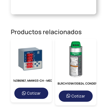
Productos relacionados
14386967, MMW03-CH – MEDIDOR DE ENERGIA 96X96X80MM, FREC. 45-65HZ, VOLT. 10-500V, AMP. 0.01-6A, IP40
BLRCH109A130B24, CONDENSADOR TRIFASICO DE POTENCIA 13KVAR/240VAC
Cotizar
Cotizar